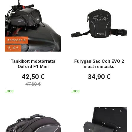
Kampaania
-5,10 €
Tankikott mootorratta
Furygan Sac Colt EVO 2
Oxford F1 Mini
must reietasku
42,50 €
34,90 €
47,60 €
Laos
Laos