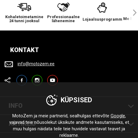
Kohaletoimetamine
Professionaalne
Me hool
Lojaalsusprogramm
24 tunni jooksul
lähenemine
KONTAKT
info@motozem.ee
Facebook
Instagram
YouTube
KÜPSISED
INFO
MotoZem ja meie partnerid, sealhulgas ettevõte
Google
,
vajavad teie nõusolekut üksikute andmete kasutamiseks, et
ARTIKLID
muu hulgas näidata teile teie huvidele vastavat teavet ja
reklaame.