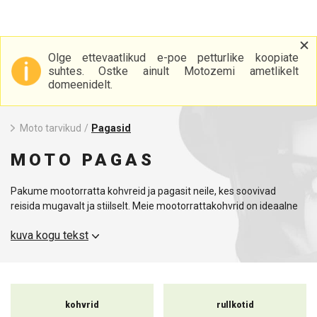
Olge ettevaatlikud e-poe petturlike koopiate
suhtes. Ostke ainult Motozemi ametlikelt
domeenidelt.
Moto tarvikud
/
Pagasid
MOTO PAGAS
Pakume mootorratta kohvreid ja pagasit neile, kes soovivad
reisida mugavalt ja stiilselt. Meie mootorrattakohvrid on ideaalne
lahendus kõigile, kes vajavad piisavalt ruumi oma asjade jaoks -
kuva kogu tekst
olgu see lühike väljasõit või pikk reis. Pakume laia valikut moto-
pagaseid, mis on loodud erinevate vajaduste ja stiilieelistuste järgi.
Iga mootorratta pagasitoode on valmistatud vastupidavatest
materjalidest, mis tagavad pika kasutusaja ja kaitse teie asjadele
kohvrid
rullkotid
igasugustes sõidutingimustes. Meie kohvrid ja pagas on disainitud