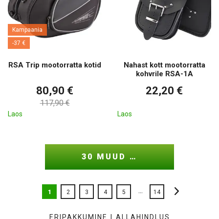
Kampaania
-37 €
RSA Trip mootorratta kotid
Nahast kott mootorratta
kohvrile RSA-1A
80,90 €
22,20 €
117,90 €
Laos
Laos
30 MUUD …
...
1
2
3
4
5
14
ERIPAKKUMINE
|
ALLAHINDLUS