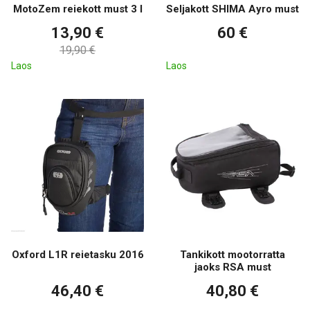
MotoZem reiekott must 3 l
Seljakott SHIMA Ayro must
13,90 €
60 €
19,90 €
Laos
Laos
Oxford L1R reietasku 2016
Tankikott mootorratta
jaoks RSA must
46,40 €
40,80 €