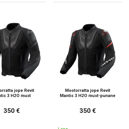
rratta jope Revit
Mootorratta jope Revit
tis 3 H2O must
Mantis 3 H2O must-punane
350 €
350 €