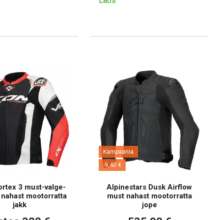
Laos
Kampaania
-9,40 €
rtex 3 must-valge-
Alpinestars Dusk Airflow
nahast mootorratta
must nahast mootorratta
jakk
jope