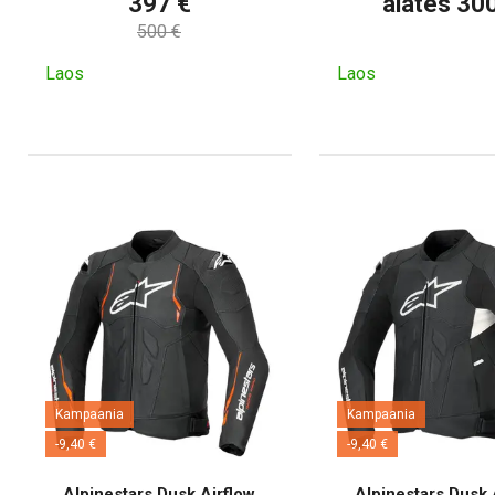
397 €
alates 30
500 €
Laos
Laos
Kampaania
Kampaania
-9,40 €
-9,40 €
Alpinestars Dusk Airflow
Alpinestars Dusk 