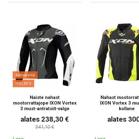
Kampaania
-102,80 €
Naiste nahast
Nahast mootorrat
mootorrattajope IXON Vortex
IXON Vortex 3 mu
3 must-antratsiit-valge
kollane
alates 238,30 €
alates 30
341,10 €