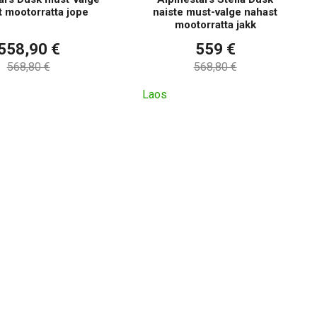
 mootorratta jope
naiste must-valge nahast
mootorratta jakk
558,90 €
559 €
568,80 €
568,80 €
Laos