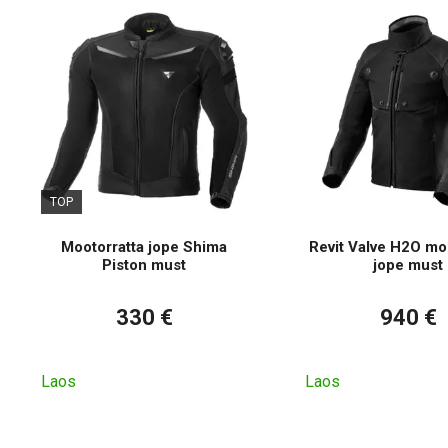
TOP
Mootorratta jope Shima
Revit Valve H2O mo
Piston must
jope must
330 €
940 €
Laos
Laos