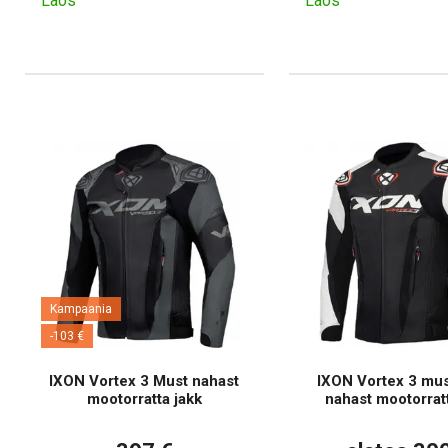
Laos
Laos
Kampaania
-103 €
IXON Vortex 3 Must nahast
IXON Vortex 3 mus
mootorratta jakk
nahast mootorratt