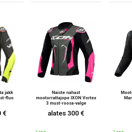
ta jakk
Naiste nahast
Mooto
st-fluo
mootorrattajope IXON Vortex
Man
3 must-roosa-valge
0 €
alates 300 €