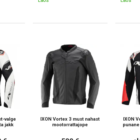
Laos
Laos
t-valge
IXON Vortex 3 must nahast
IXON Vo
a jakk
mootorrattajope
punane 