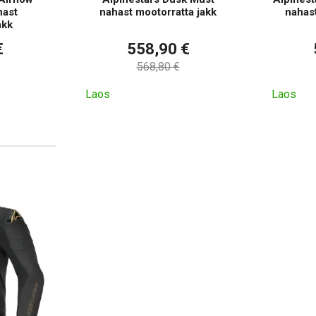
hast
nahast mootorratta jakk
nahast
akk
€
558,90 €
568,80 €
Laos
Laos