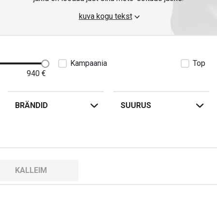
kuva kogu tekst
Videojuhend: kuidas valida mootorrattajakki
Kampaania
Top
940
€
BRÄNDID
SUURUS
KALLEIM