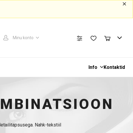
Minu konto
Info
Kontaktid
KOMBINATSIOON
tailitäpsusega. Nahk-tekstiil