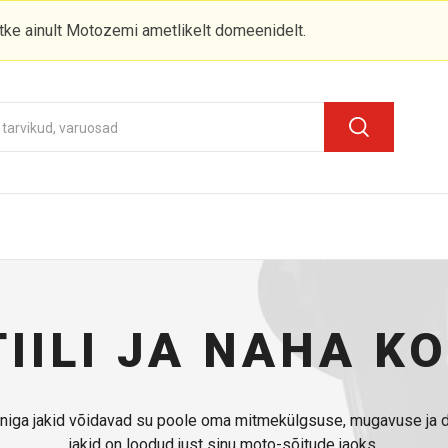
stke ainult Motozemi ametlikelt domeenidelt.
TIILI JA NAHA 
ooniga jakid võidavad su poole oma mitmekülgsuse, mugavuse ja de
jakid on loodud just sinu moto-sõitude jaoks.