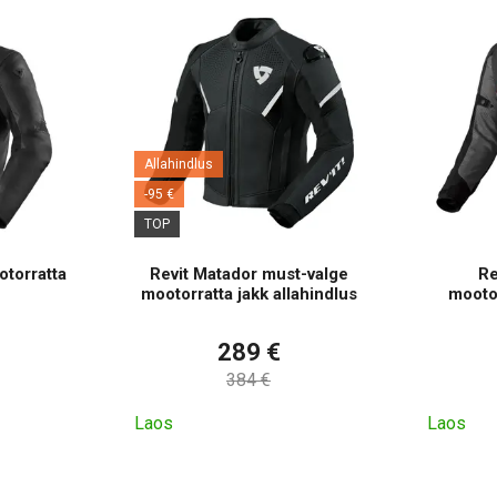
Allahindlus
-95 €
TOP
otorratta
Revit Matador must-valge
Re
mootorratta jakk allahindlus
mootor
289 €
384 €
Laos
Laos