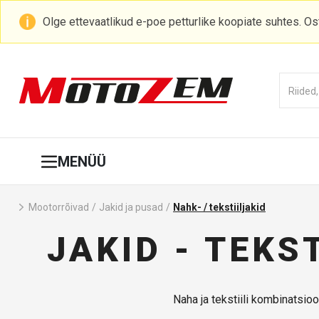
Olge ettevaatlikud e-poe petturlike koopiate suhtes. O
MENÜÜ
Mootorrõivad
/
Jakid ja pusa­d
/
Nahk- / tekstiiljakid
JAKID - TEKS
Naha ja tekstiili kombinatsi