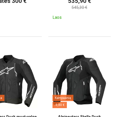
ates 300 €
535,90 €
545,30 €
Laos
ia
Kampaania
-9,80 €
ars Dusk must-valge
Alpinestars Stella Dusk