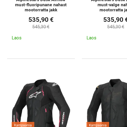
must-fluoripunane nahast
must-valge na
mootorratta jakk
mootorratta j
535,90 €
535,90 
545,30 €
545,30 €
Laos
Laos
Kampaania
Kampaania