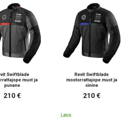
vit Swiftblade
Revit Swiftblade
rattajope must ja
mootorrattajope must ja
punane
sinine
210 €
210 €
Laos