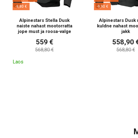
-9,80 €
-9,90 €
Alpinestars Stella Dusk
Alpinestars Dusk 
naiste nahast mootorratta
kuldne nahast moo
jope must ja roosa-valge
jakk
559 €
558,90 
568,80 €
568,80 €
Laos
M