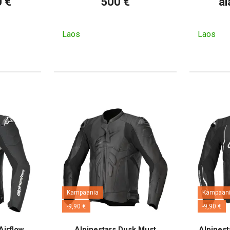
0 €
500 €
al
Laos
Laos
Kampaania
Kampaan
-9,90 €
-9,90 €
Airflow
Alpinestars Dusk Must
Alpinest