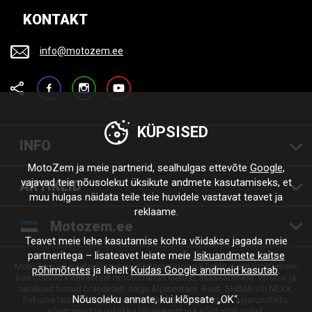
KONTAKT
info@motozem.ee
Facebook
Instagram
YouTube
KÜPSISED
INFO
MotoZem ja meie partnerid, sealhulgas ettevõte
Google
,
vajavad teie nõusolekut üksikute andmete kasutamiseks, et
ARTIKLID
muu hulgas näidata teile teie huvidele vastavat teavet ja
reklaame.
Motozem.ee
Teavet meie lehe kasutamise kohta võidakse jagada meie
partneritega – lisateavet leiate meie
Isikuandmete kaitse
MotoZem on spetsialiseerunud internetipood kõigile mootorratturitele,
põhimõtetes
ja lehelt
Kuidas Google andmeid kasutab
.
kes otsivad kvaliteetset mootorratturi riietust, lisaseadmeid, varuosi ja
tarvikuid tuntud brändidelt, nagu Alpinestars, Revit, SHIMA või NEXX.
Nõusoleku annate, kui klõpsate „OK“.
Pakume laia valikut tooteid, kiiret kohaletoimetamist, asjatundlikku
nõustamist ja isiklikku lähenemist iga sõidustiili puhul.