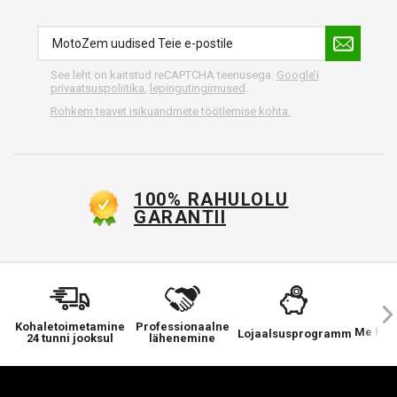
See leht on kaitstud reCAPTCHA teenusega.
Google’i
privaatsuspoliitika
,
lepingutingimused
.
Rohkem teavet isikuandmete töötlemise kohta.
100% RAHULOLU
GARANTII
Kohaletoimetamine
Professionaalne
Me hool
Lojaalsusprogramm
24 tunni jooksul
lähenemine