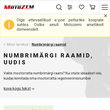
Olge ettevaatlikud e-poe petturlike koopiate
suhtes. Ostke ainult Motozemi ametlikelt
domeenidelt.
Moto tarvikud
/
Numbrimärgi raamid
NUMBRIMÄRGI RAAMID,
UUDIS
Valite mootorratta numbrimärgi raami? Kui otsite ideaalset viisi,
kuidas kinnitada oma mootorratta registreerimisnumber
turvaliselt ja stiilselt, siis meie numbrimärgi raamid on täpselt see,
kuva kogu tekst
mida vajate. Pakume laia valikut raame, mis mitte ainult ei
paranda mootorratta välimust, vaid tagavad ka selle, et
numbrimärk püsib kindlalt ja õigesti paigas.
Meie numbrimärgi raamid helkuriga pakuvad paremat nähtavust