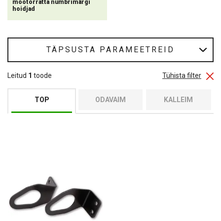
mootorratta numbrimärgi
ja ohutust öisel ajal või kehvades ilmastikutingimustes. Need
hoidjad
raamid on valmistatud vastupidavatest materjalidest, mis tagavad
pika kasutusea ja kaitse ilmastiku eest.
TÄPSUSTA PARAMEETREID
Leitud
1
toode
Tühista filter
TOP
ODAVAIM
KALLEIM