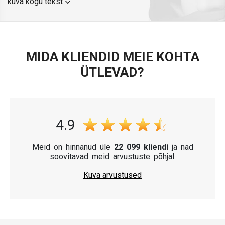
kuva kogu tekst
numbrimärgi raam tagab mitte ainult seadusjärgse
tuvastatavuse, vaid ka korraliku välimuse.
MIDA KLIENDID MEIE KOHTA
ÜTLEVAD?
4.9
Meid on hinnanud üle
22 099 kliendi
ja nad
soovitavad meid arvustuste põhjal.
Kuva arvustused