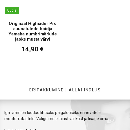
Uudis
Originaal Highsider Pro
suunatulede hoidja
Yamaha numbrimärkide
jaoks musta värvi
14,90 €
ERIPAKKUMINE
|
ALLAHINDLUS
Iga raam on loodud lihtsaks paigalduseks erinevatele
mootorratastele. Valige meie laiast valikust ja lisage oma
mootorrattale detail, mis tõstab selle stiili ja välimust. Hea