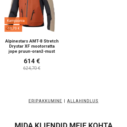
Kampaania
-10,70 €
Alpinestars AMT-8 Stretch
Drystar XF mootorratta
jope pruun-oranž-must
614 €
624,70 €
ERIPAKKUMINE
|
ALLAHINDLUS
MIDA KLIENDID MEIE KOHTA