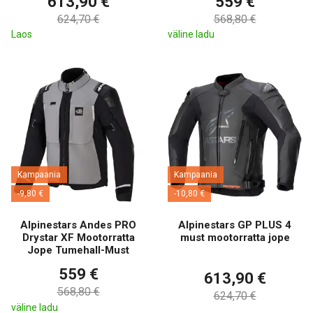
613,90 €
559 €
624,70 €
568,80 €
Laos
väline ladu
Kampaania
Kampaania
-9,80 €
-10,80 €
Alpinestars Andes PRO
Alpinestars GP PLUS 4
Drystar XF Mootorratta
must mootorratta jope
Jope Tumehall-Must
559 €
613,90 €
568,80 €
624,70 €
väline ladu