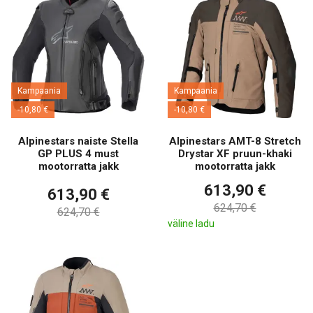
Kampaania
Kampaania
-10,80 €
-10,80 €
Alpinestars naiste Stella
Alpinestars AMT-8 Stretch
GP PLUS 4 must
Drystar XF pruun-khaki
mootorratta jakk
mootorratta jakk
613,90 €
613,90 €
624,70 €
624,70 €
väline ladu