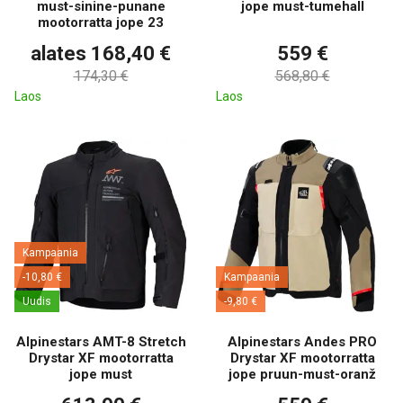
must-sinine-punane
jope must-tumehall
mootorratta jope 23
alates 168,40 €
559 €
174,30 €
568,80 €
Laos
Laos
Kampaania
-10,80 €
Kampaania
Uudis
-9,80 €
Alpinestars AMT-8 Stretch
Alpinestars Andes PRO
Drystar XF mootorratta
Drystar XF mootorratta
jope must
jope pruun-must-oranž