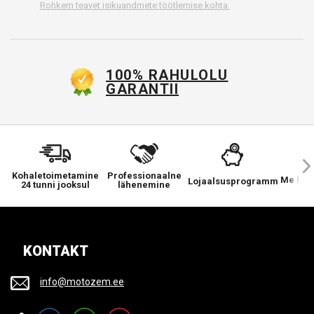
Rohkem teavet isikuandmete töötlemise kohta.
100% RAHULOLU
GARANTII
Kohaletoimetamine
Professionaalne
Me hool
Lojaalsusprogramm
24 tunni jooksul
lähenemine
KONTAKT
info@motozem.ee
Facebook
Instagram
YouTube