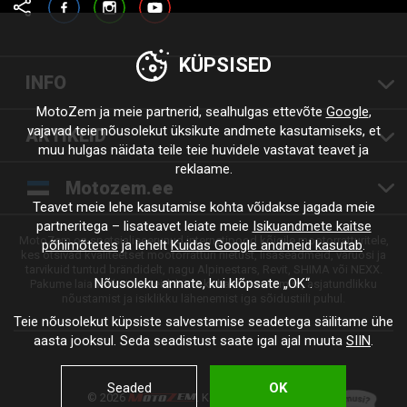
KÜPSISED
INFO
MotoZem ja meie partnerid, sealhulgas ettevõte
Google
,
vajavad teie nõusolekut üksikute andmete kasutamiseks, et
ARTIKLID
muu hulgas näidata teile teie huvidele vastavat teavet ja
reklaame.
Motozem.ee
Teavet meie lehe kasutamise kohta võidakse jagada meie
partneritega – lisateavet leiate meie
Isikuandmete kaitse
MotoZem on spetsialiseerunud internetipood kõigile mootorratturitele,
põhimõtetes
ja lehelt
Kuidas Google andmeid kasutab
.
kes otsivad kvaliteetset mootorratturi riietust, lisaseadmeid, varuosi ja
tarvikuid tuntud brändidelt, nagu Alpinestars, Revit, SHIMA või NEXX.
Nõusoleku annate, kui klõpsate „OK“.
Pakume laia valikut tooteid, kiiret kohaletoimetamist, asjatundlikku
nõustamist ja isiklikku lähenemist iga sõidustiili puhul.
Teie nõusolekut küpsiste salvestamise seadetega säilitame ühe
aasta jooksul. Seda seadistust saate igal ajal muuta
SIIN
.
Seaded
OK
© 2026
. Kõik õigused kaitstud.