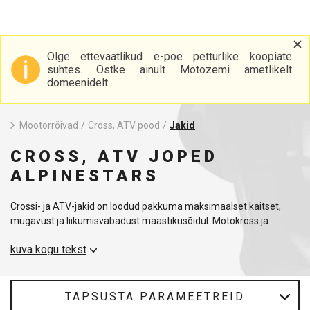
Olge ettevaatlikud e-poe petturlike koopiate
suhtes. Ostke ainult Motozemi ametlikelt
domeenidelt.
Mootorrõivad
/
Cross, ATV pood
/
Jakid
CROSS, ATV JOPED
ALPINESTARS
Crossi- ja ATV-jakid on loodud pakkuma maksimaalset kaitset,
mugavust ja liikumisvabadust maastikusõidul. Motokross ja
neljarattalised esitavad varustusele kõrged nõudmised, mistõttu
kuva kogu tekst
ühendavad need jakid vastupidavad materjalid, funktsionaalsed
lõiked ja praktilised detailid, mida hindab iga sõitja – nii algaja kui
ka kogenud võistleja.
TÄPSUSTA PARAMEETREID
MotoZemi valikust leiad nii kerged kui ka soojendatud jakid, mis