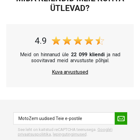
ÜTLEVAD?
4.9
Meid on hinnanud üle
22 099 kliendi
ja nad
soovitavad meid arvustuste põhjal.
Kuva arvustused
See leht on kaitstud reCAPTCHA teenusega.
Google’i
privaatsuspoliitika
,
lepingutingimused
.