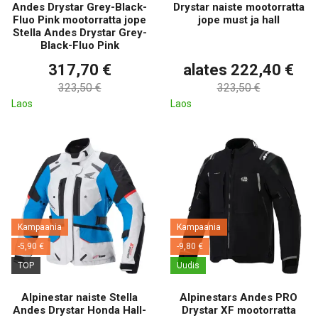
Kas crossi- ja ATV-jakke saab kanda ka väljaspool maastikku?
Andes Drystar Grey-Black-
Drystar naiste mootorratta
Jah, need sobivad ka tavasõitudeks ja rekreatiivseks
Fluo Pink mootorratta jope
jope must ja hall
kasutamiseks.
Stella Andes Drystar Grey-
Black-Fluo Pink
Kas jakid on saadaval erinevates suurustes ja värvides?
317,70 €
alates 222,40 €
Jah, valikus on lai suuruste ja värvivariantide spekter nii meestele
323,50 €
323,50 €
kui naistele.
Laos
Laos
Kampaania
Kampaania
-5,90 €
-9,80 €
TOP
Uudis
Alpinestar naiste Stella
Alpinestars Andes PRO
Andes Drystar Honda Hall-
Drystar XF mootorratta