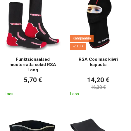
Kampaania
-2,10 €
Funktsionaalsed
RSA Coolmax kiivri
mootorratta sokid RSA
kapuuts
Long
5,70 €
14,20 €
16,30 €
Laos
Laos