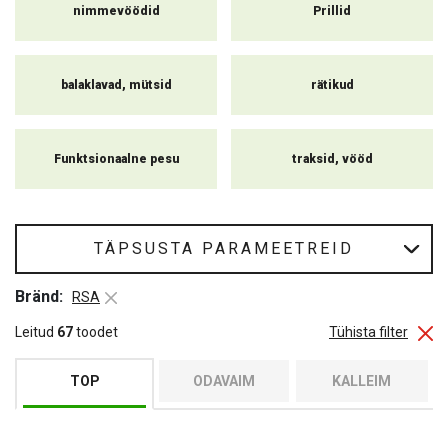
nimmevöödid
Prillid
balaklavad, mütsid
rätikud
Funktsionaalne pesu
traksid, vööd
TÄPSUSTA PARAMEETREID
Bränd:
RSA
Leitud
67
toodet
Tühista filter
TOP
ODAVAIM
KALLEIM