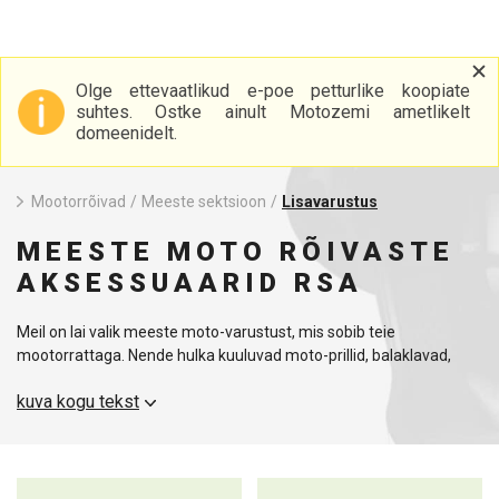
Olge ettevaatlikud e-poe petturlike koopiate
suhtes. Ostke ainult Motozemi ametlikelt
domeenidelt.
Mootorrõivad
/
Meeste sektsioon
/
Lisavarustus
MEESTE MOTO RÕIVASTE
AKSESSUAARID RSA
Meil on lai valik meeste moto-varustust, mis sobib teie
mootorrattaga. Nende hulka kuuluvad moto-prillid, balaklavad,
rätikud, mütsid ja neeruvööd. Mootorratturitele on tarvikud sama
kuva kogu tekst
olulised kui kvaliteetsed saapad või kindad, sest näiteks prillid
kaitsevad teie silmi putukate, tuule eest ja tagavad hea nähtavuse
ka päikeselisel päeval. Balaklava või sall hoiab teie kaela ja pea
soojas ning tagab mugava sõidu ka jahedatel päevadel. Varustage
end korralikult ja ärge midagi olulist maha unustage!