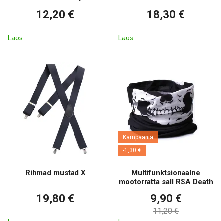
12,20 €
18,30 €
Laos
Laos
Kampaania
-1,30 €
Rihmad mustad X
Multifunktsionaalne
mootorratta sall RSA Death
19,80 €
9,90 €
11,20 €