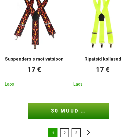
Suspenders s motivatsioon
Ripatsid kollased
17 €
17 €
Laos
Laos
30 MUUD …
1
2
3