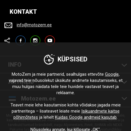
KONTAKT
info@motozem.ee
Facebook
Instagram
YouTube
KÜPSISED
INFO
MotoZem ja meie partnerid, sealhulgas ettevõte
Google
,
vajavad teie nõusolekut üksikute andmete kasutamiseks, et
ARTIKLID
muu hulgas näidata teile teie huvidele vastavat teavet ja
reklaame.
Motozem.ee
Teavet meie lehe kasutamise kohta võidakse jagada meie
partneritega – lisateavet leiate meie
Isikuandmete kaitse
MotoZem on spetsialiseerunud internetipood kõigile mootorratturitele,
põhimõtetes
ja lehelt
Kuidas Google andmeid kasutab
.
kes otsivad kvaliteetset mootorratturi riietust, lisaseadmeid, varuosi ja
tarvikuid tuntud brändidelt, nagu Alpinestars, Revit, SHIMA või NEXX.
Nõusoleku annate, kui klõpsate „OK“.
Pakume laia valikut tooteid, kiiret kohaletoimetamist, asjatundlikku