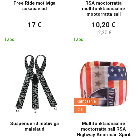
Free Ride motiiviga
RSA mootorratta
sukapaelad
multifunktsionaalne
mootorratta sall
17 €
10,20 €
12,20 €
Laos
Laos
Kampaania
-2 €
Suspenderid motiiviga
Multifunktsionaalne
malelaud
mootorratta sall RSA
Highway American Spirit