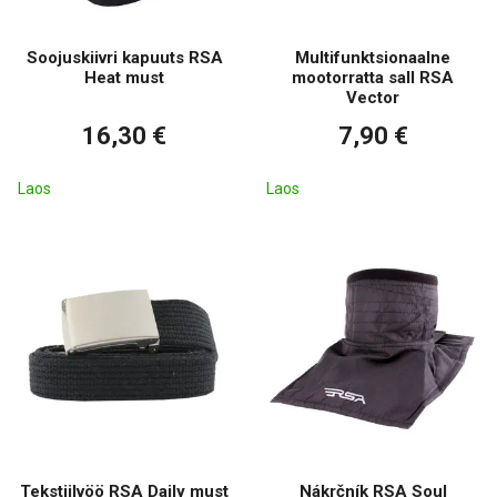
Soojuskiivri kapuuts RSA
Multifunktsionaalne
Heat must
mootorratta sall RSA
Vector
16,30 €
7,90 €
Laos
Laos
Tekstiilvöö RSA Daily must
Nákrčník RSA Soul