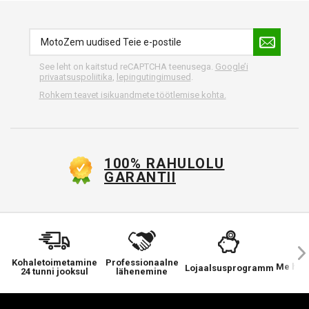
See leht on kaitstud reCAPTCHA teenusega.
Google’i
privaatsuspoliitika
,
lepingutingimused
.
Rohkem teavet isikuandmete töötlemise kohta.
100% RAHULOLU
GARANTII
Kohaletoimetamine
Professionaalne
Me hool
Lojaalsusprogramm
24 tunni jooksul
lähenemine