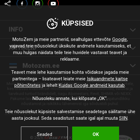
Facebook
Instagram
YouTube
KÜPSISED
INFO
MotoZem ja meie partnerid, sealhulgas ettevõte
Google
,
vajavad teie nõusolekut üksikute andmete kasutamiseks, et
ARTIKLID
muu hulgas näidata teile teie huvidele vastavat teavet ja
reklaame.
Motozem.ee
Teavet meie lehe kasutamise kohta võidakse jagada meie
partneritega – lisateavet leiate meie
Isikuandmete kaitse
MotoZem on spetsialiseerunud internetipood kõigile mootorratturitele,
põhimõtetes
ja lehelt
Kuidas Google andmeid kasutab
.
kes otsivad kvaliteetset mootorratturi riietust, lisaseadmeid, varuosi ja
tarvikuid tuntud brändidelt, nagu Alpinestars, Revit, SHIMA või NEXX.
Nõusoleku annate, kui klõpsate „OK“.
Pakume laia valikut tooteid, kiiret kohaletoimetamist, asjatundlikku
nõustamist ja isiklikku lähenemist iga sõidustiili puhul.
Teie nõusolekut küpsiste salvestamise seadetega säilitame ühe
aasta jooksul. Seda seadistust saate igal ajal muuta
SIIN
.
Seaded
OK
© 2026
. Kõik õigused kaitstud.