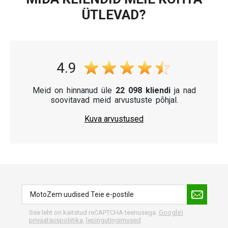
ÜTLEVAD?
4.9
Meid on hinnanud üle
22 098 kliendi
ja nad
soovitavad meid arvustuste põhjal.
Kuva arvustused
See leht on kaitstud reCAPTCHA teenusega.
Google’i
privaatsuspoliitika
,
lepingutingimused
.