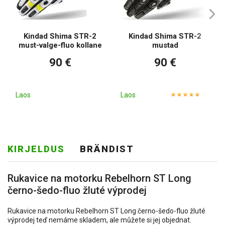
Kindad Shima STR-2
Kindad Shima STR-2
must-valge-fluo kollane
mustad
90 €
90 €
Laos
Laos
KIRJELDUS
BRÄNDIST
Rukavice na motorku Rebelhorn ST Long
černo-šedo-fluo žluté výprodej
Rukavice na motorku Rebelhorn ST Long černo-šedo-fluo žluté
výprodej teď nemáme skladem, ale můžete si jej objednat.