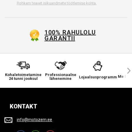
Rohkem teavet isikuandmete töötlemise kohta.
100% RAHULOLU
GARANTII
Kohaletoimetamine
Professionaalne
Me hool
Lojaalsusprogramm
24 tunni jooksul
lähenemine
KONTAKT
info@motozem.ee