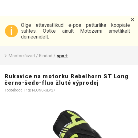
Olge ettevaatlikud e-poe petturlike koopiate
suhtes. Ostke ainult Motozemi ametlikelt
domeenidelt.
Mootorrõivad
/
Kindad
/
sport
Rukavice na motorku Rebelhorn ST Long
černo-šedo-fluo žluté výprodej
Tootekood: PRBT-LONG-GLV27